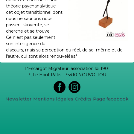
théorie psychanalytique -
cet objet transitionnel dont
nous ne saurions nous
passer - s'invente, se
cherche et se trouve.
Ce n'est pas seulement
son intelligence du
discours, mais sa perception du réel, de soi-même et de
l'autre, qui sont alors renouvelées."
L'Escargot Migrateur, association loi 1901
3, Le Haut Pâtis - 35410 NOUVOITOU
Newsletter
Mentions légales
Crédits
Page facebook