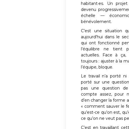
habitant·es. Un proje
devenu progressivement
échelle — économiq
bénévolement.
C’est une situation 
aujourd’hui dans le sec
qui ont fonctionné pe
l’équilibre ne tient 
actuelles. Face à ça,
toujours : ajuster à la 
l’équipe, bloque.
Le travail n’a porté ni s
porté sur une question p
pas une question de 
compte assez, pour n
d’en changer la forme af
« comment sauver le fest
qu’est-ce qu’on est, qu’e
ce qu’on ne veut pas pe
C’est en travaillant ce