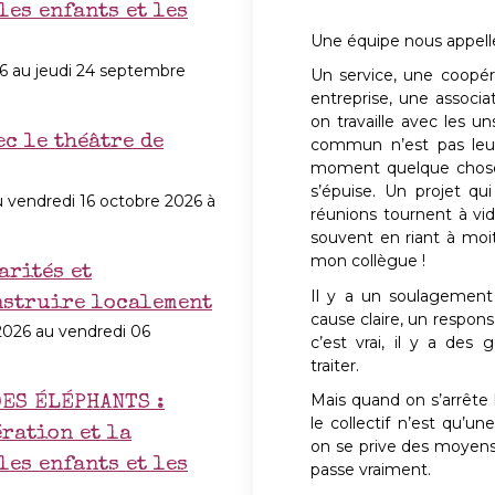
les enfants et les
Une équipe nous appell
6 au jeudi 24 septembre
Un service, une coopé
entreprise, une associa
on travaille avec les un
ec le théâtre de
commun n’est pas leur
moment quelque chose 
s’épuise. Un projet qu
 vendredi 16 octobre 2026 à
réunions tournent à vide
souvent en riant à moiti
mon collègue !
arités et
Il y a un soulagement 
nstruire localement
cause claire, un responsa
026 au vendredi 06
c’est vrai, il y a des ge
traiter.
Mais quand on s’arrête
ES ÉLÉPHANTS :
le collectif n’est qu’u
ration et la
on se prive des moyen
les enfants et les
passe vraiment.