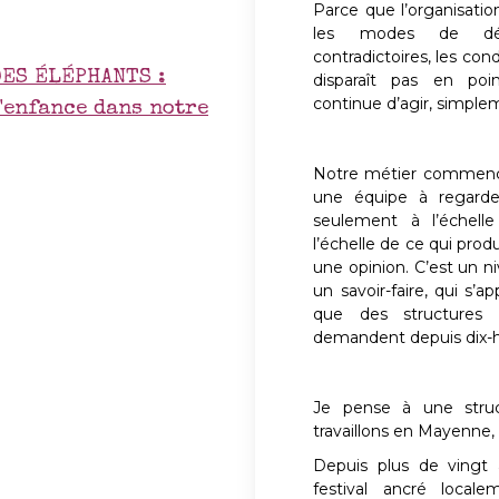
Parce que l’organisation
les modes de décis
contradictoires, les cond
ES ÉLÉPHANTS :
disparaît pas en po
continue d’agir, simple
l'enfance dans notre
Notre métier commenc
une équipe à regarde
seulement à l’échell
l’échelle de ce qui produ
une opinion. C’est un n
un savoir-faire, qui s’a
que des structures
demandent depuis dix-h
Je pense à une struc
travaillons en Mayenne,
Depuis plus de vingt 
festival ancré locale