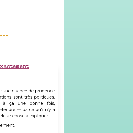
exactement
vec une nuance de prudence
tions sont très politiques.
e à ça une bonne fois,
endre — parce qu’il n’y a
uelque chose à expliquer.
ctement.