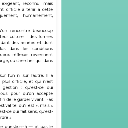
t exigeant, reconnu, mais
 difficile à tenir à cette
uement, humainement,
qu’on rencontre beaucoup
teur culturel : des formes
ndant des années et dont
plus dans les conditions
 deux réflexes reviennent
marge, ou chercher qui, dans
ur l’un ni sur l’autre. Il a
lus difficile, et qui n’est
gestion : qu’est-ce qui
ous, pour qu’on accepte
in de le garder vivant. Pas
ival tel qu’il est », mais «
st-ce qui fait sens, qu’est-
rdre ».
tte question-là — et pas le