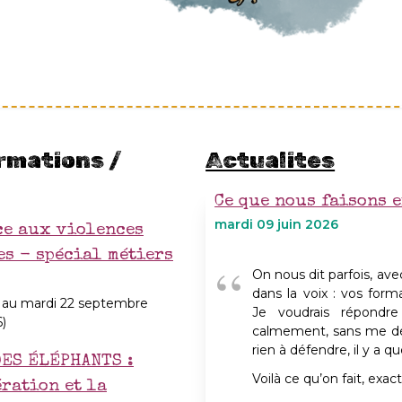
rmations /
Actualites
Ce que nous faisons 
mardi 09 juin 2026
ce aux violences
es - spécial métiers
On nous dit parfois, a
dans la voix : vos forma
 au mardi 22 septembre
Je voudrais répondr
6)
calmement, sans me déf
rien à défendre, il y a q
ES ÉLÉPHANTS :
Voilà ce qu’on fait, exa
ration et la