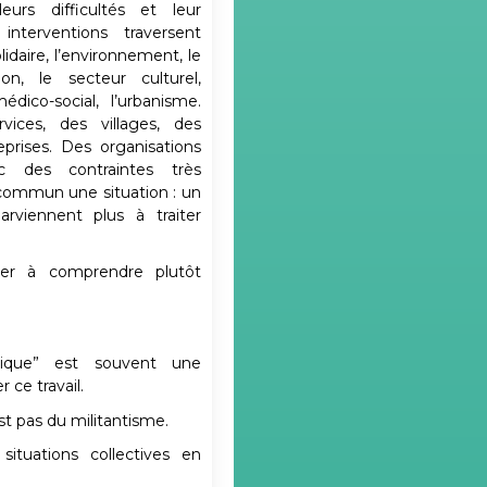
eurs difficultés et leur
nterventions traversent
lidaire, l’environnement, le
tion, le secteur culturel,
édico-social, l’urbanisme.
vices, des villages, des
eprises. Des organisations
ec des contraintes très
 commun une situation : un
arviennent plus à traiter
her à comprendre plutôt
itique” est souvent une
ce travail.
st pas du militantisme.
situations collectives en