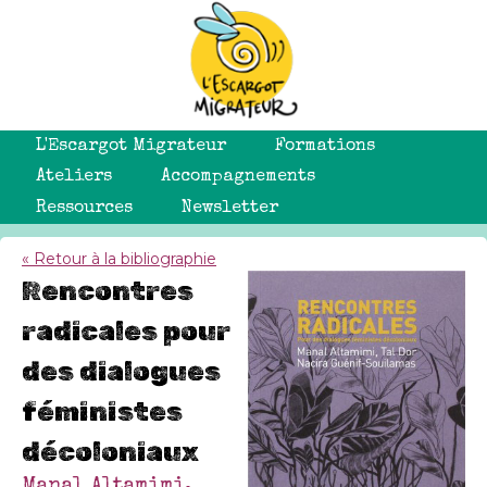
L'Escargot Migrateur
Formations
Ateliers
Accompagnements
Ressources
Newsletter
« Retour à la bibliographie
Rencontres
radicales pour
des dialogues
féministes
décoloniaux
Manal Altamimi,