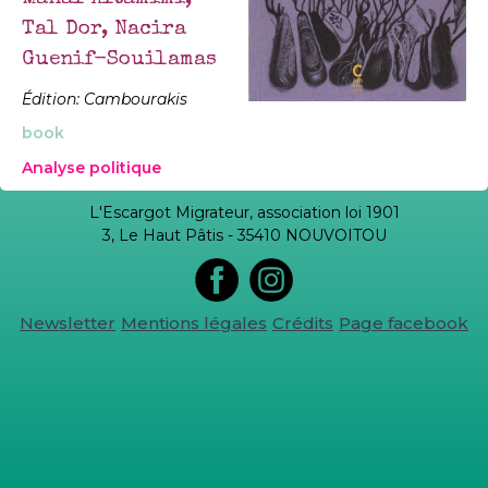
Tal Dor, Nacira
Guenif-Souilamas
Édition: Cambourakis
book
Analyse politique
L'Escargot Migrateur, association loi 1901
3, Le Haut Pâtis - 35410 NOUVOITOU
Newsletter
Mentions légales
Crédits
Page facebook