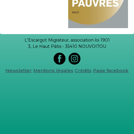
L'Escargot Migrateur, association loi 1901
3, Le Haut Pâtis - 35410 NOUVOITOU
Newsletter
Mentions légales
Crédits
Page facebook