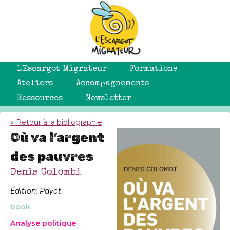
L'Escargot Migrateur
Formations
Ateliers
Accompagnements
Ressources
Newsletter
« Retour à la bibliographie
Où va l’argent
des pauvres
Denis Colombi
Édition: Payot
book
Analyse politique