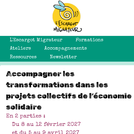
L'Escargot Migrateur
Formations
Ateliers
Accompagnements
Ressources
Newsletter
Accompagner les
transformations dans les
projets collectifs de l’économie
solidaire
En 2 parties :
Du 8 au 12 février 2027
et du 5 au 9 avril 2027