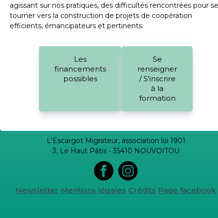
agissant sur nos pratiques, des difficultés rencontrées pour s
tourner vers la construction de projets de coopération
efficients, émancipateurs et pertinents.
Les
Se
financements
renseigner
possibles
/ S'inscrire
à la
formation
L'Escargot Migrateur, association loi 1901
3, Le Haut Pâtis - 35410 NOUVOITOU
Newsletter
Mentions légales
Crédits
Page facebook