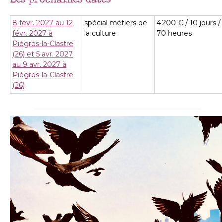
Les prochaines dates
8 févr. 2027 au 12
spécial métiers de
4 200 € / 10 jours /
févr. 2027 à
la culture
70 heures
Piégros-la-Clastre
(26)
et 5 avr. 2027
au 9 avr. 2027 à
Piégros-la-Clastre
(26)