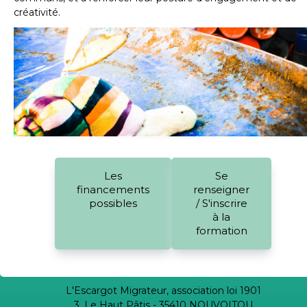
créativité.
Les
Se
financements
renseigner
possibles
/ S'inscrire
à la
formation
L'Escargot Migrateur, association loi 1901
3, Le Haut Pâtis - 35410 NOUVOITOU