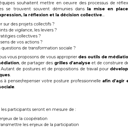
uipes souhaitent mettre en oeuvre des processus de réflexio
elles se trouvent souvent démunies dans
la mise en place
ression, la réflexion et la décision collective
...
sur des projets collectifs ?
nts de vigilance, les leviers ?
tégies collectives ?
 sens de vos actions ?
s questions de transformation sociale ?
nous vous proposons de vous approprier
des outils de médiati
médiation
, de partager des
grilles d’analyse
et de construire de
 Autant de postures et de propositions de travail pour
dévelop
iques
.
à penser/repenser votre posture professionnelle
afin d’agir
sociale
.
, les participants seront en mesure de :
 enjeux de la coopération
transmettre les enjeux de la participation