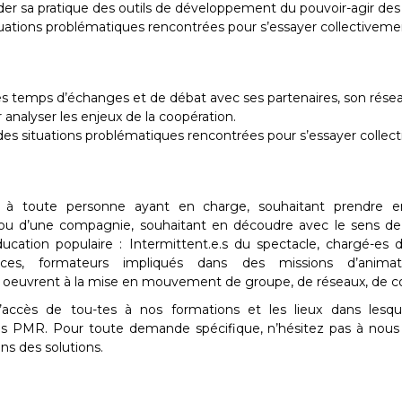
lider sa pratique des outils de développement du pouvoir-agir des
ituations problématiques rencontrées pour s’essayer collectiveme
es temps d’échanges et de débat avec ses partenaires, son résea
ur analyser les enjeux de la coopération.
 des situations problématiques rencontrées pour s’essayer collec
e à toute personne ayant en charge, souhaitant prendre en
 ou d’une compagnie, souhaitant en découdre avec le sens de s
́ducation populaire : Intermittent.e.s du spectacle, chargé-es d
rices, formateurs impliqués dans des missions d’anima
euvrent à la mise en mouvement de groupe, de réseaux, de coll
l’accès de tou-tes à nos formations et les lieux dans les
 PMR. Pour toute demande spécifique, n’hésitez pas à nous
s des solutions.